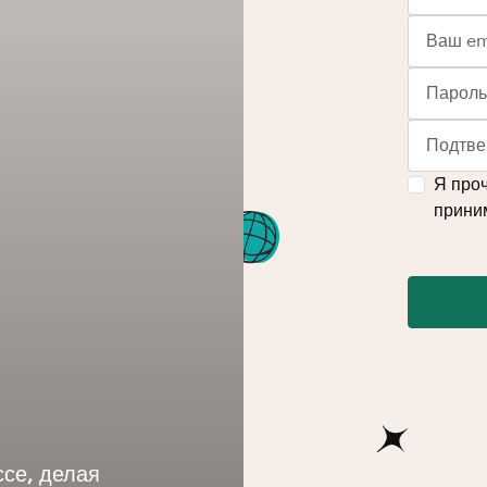
Я проч
прини
ссе, делая