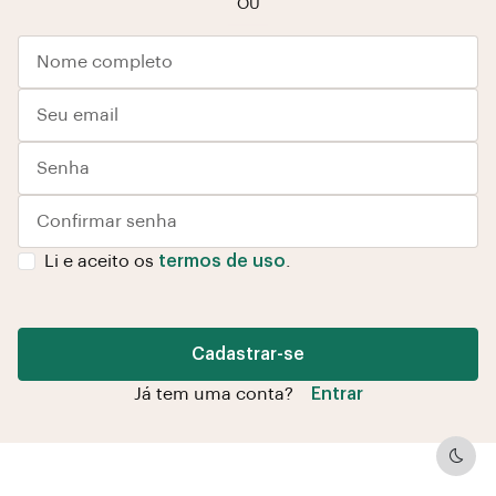
OU
Li e aceito os
termos de uso
.
Cadastrar-se
Já tem uma conta?
Entrar
Dark